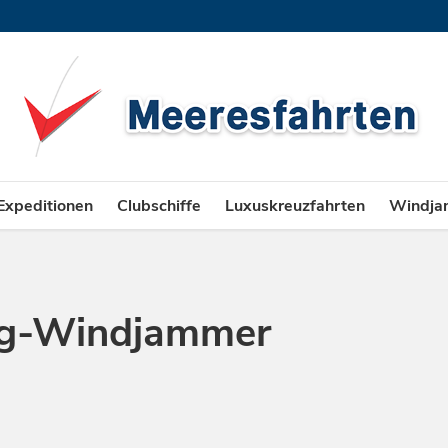
Expeditionen
Clubschiffe
Luxuskreuzfahrten
Windja
rg-Windjammer